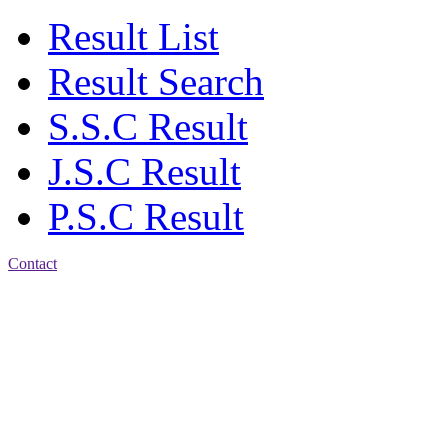
Result List
Result Search
S.S.C Result
J.S.C Result
P.S.C Result
Contact
Patiya:
Harinkhain,
Budpura, patiya,
Chattogram.
Mobile:
+8801309104749
Jamalkhan:
24/A,
Jamalkhan Road,
Jamalkhan, Chattogram