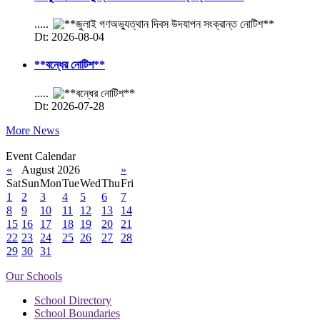
.....
Dt: 2026-08-04
**বন্ধের নোটিশ**
.....
Dt: 2026-07-28
More News
Event Calendar
«
August 2026
»
Sat
Sun
Mon
Tue
Wed
Thu
Fri
1
2
3
4
5
6
7
8
9
10
11
12
13
14
15
16
17
18
19
20
21
22
23
24
25
26
27
28
29
30
31
Our Schools
School Directory
School Boundaries