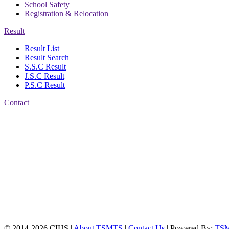
School Safety
Registration & Relocation
Result
Result List
Result Search
S.S.C Result
J.S.C Result
P.S.C Result
Contact
Patiya:
Harinkhain,
Budpura, patiya,
Chattogram.
Mobile:
+8801309104749
Jamalkhan:
24/A,
Jamalkhan Road,
Jamalkhan, Chattogram
Mobile:
+8801309104749
© 2014-2026 CIHS |
About TSMTS
|
Contact Us
| Powered By:
TS