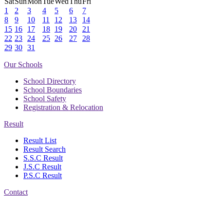
Sat
Sun
Mon
Tue
Wed
Thu
Fri
1
2
3
4
5
6
7
8
9
10
11
12
13
14
15
16
17
18
19
20
21
22
23
24
25
26
27
28
29
30
31
Our Schools
School Directory
School Boundaries
School Safety
Registration & Relocation
Result
Result List
Result Search
S.S.C Result
J.S.C Result
P.S.C Result
Contact
Patiya:
Harinkhain,
Budpura, patiya,