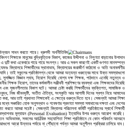
ত উন্নয়ন সাধন করতে পারে। ধ্রুপদী অর্থনীতিবিদ
িদগণ শিক্ষাকে মানুষের বুদ্ধিবৃত্তিক বিকাশ, কাজের উদ্দীপনা ও নিপুণতা বাড়ানোর উপাদান
িব এ দুটি কথা একেবারে গায়ে গায়ে সংলগ্ন। আর এ সকল কারণেই একটি গুণগত মানসম্পন্ন
নঃ বিদ্যালয়ে শিক্ষার্থীদের স্থানাভাব, বিদ্যালয়ের জরাজীর্ণ কাঠামো ও অতি অনাকর্ষণীয়
ইত্যাদি। তাই স্কুলের প্রতিষ্ঠালগ্ন থেকে আমরা অত্যন্ত গুরুত্বের সাথে উক্ত সমস্যাগুলো
ার, সুসজ্জিত বিজ্ঞান ল্যাব, নিয়োগ দিয়েছি যোগ্য দক্ষ শিক্ষক, পাঠদানে এনেছি নতুনত্ব ও
োজনীয় শিক্ষক নিয়োগ, তাদের কর্মকালীন সঞ্জীবনী প্রশিক্ষণের ব্যবস্থা এবং শিক্ষকদের দিয়েছি
ে এবং সৃজনশীলতার বিকাশ ঘটে। আমরা চেষ্টা করছি শিক্ষার্থীদের ব্যক্তিগত, সামাজিক ও
দ্বুদ্ধ, নিজ জীবনদৃষ্টি, অতীত ঐতিহ্য, সংস্কৃতি আর আগামী দিনের স্বপ্ন নিয়ে আমাদের
 করা, আর তাই প্রধানত শিক্ষাকেই এ ক্ষেত্রে গুরুত্ব দিতে হবে। সেজন্যই আমরা শিক্ষা
ের মধ্যে সঞ্চারিত হোক অনুসন্ধান ও গবেষণার প্রবণতা সমস্যা সমাধানের দক্ষতা এবং দেশের
 করতে আমরা সচেষ্ট। সেজন্যই বিদ্যালয় পরিচালনা কমিটি প্রতিষ্ঠানের স্বার্থে শিক্ষার্থী
ী ব্যবস্থাপনার মূল্যায়ন (Personal Evaluation) ইত্যাদির উপর গুরুত্ব আরোপ করেছি।
 সচেতন অভিভাবক, সকলের আšÍরিক সহযোগিতা শিক্ষা প্রতিষ্ঠানে যে কোন পরিবর্তন আনয়নে
িয়াগুলো আরো উন্নতর পর্যায়ে না পৌঁছানো পর্যন্ত আমরা অনুশীলন প্রক্রিয়া চালিয়ে যাব।