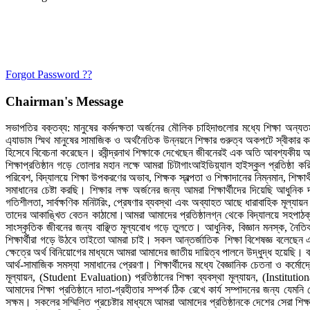
Forgot Password ??
Chairman's Message
সভাপতির বক্তব্য: মানুষের কর্মদক্ষতা অর্জনের মৌলিক চাহিদাগুলোর মধ্যে শিক্ষা অন্য
এ্যাডাম স্মিথ মানুষের সামাজিক ও অর্থনৈতিক উন্নয়নে শিক্ষার গুরুত্ব অকপটে স্বীকার ক
হিসেবে বিবেচনা করেছেন। রবীন্দ্রনাথ শিক্ষাকে দেখেছেন জীবনেরই এক অতি আবশ্যকীয় 
শিক্ষাপ্রতিষ্ঠান গড়ে তোলার মহান লক্ষে আমরা চিটাগাংআইডিয়্যাল হাইস্কুল প্রতিষ্ঠা ক
পরিবেশ, বিদ্যালয়ে শিক্ষা উপকরণের অভাব, শিক্ষক স্বল্পতা ও শিক্ষাদানের নিম্নমান, শিক
সমাধানের চেষ্টা করছি। শিক্ষার লক্ষ অর্জনের জন্য আমরা শিক্ষার্থীদের দিয়েছি আধুনিক দ
গতিশীলতা, সার্বক্ষণিক মনিটরিং, প্রেষণার ব্যবস্থা এবং অব্যাহত আছে ধারাবাহিক মূল্যায়ন প
তাদের আকাঙ্খিত বেতন কাঠামো।আমরা আমাদের প্রতিষ্ঠালগ্ন থেকে বিদ্যালয়ে সহপাঠক্রমি
সাংস্কৃতিক জীবনের জন্য বাঞ্ছিত মূল্যবোধ গড়ে তুলতে। আধুনিক, বিজ্ঞান মনস্ক, নৈতিক
শিক্ষার্থীরা গড়ে উঠবে তাইতো আমরা চাই। সকল আন্তর্জাতিক শিক্ষা বিশেষজ্ঞ বলেছেন এ
ক্ষেত্রে অর্থ বিনিয়োগের মাধ্যমে আমরা আমাদের জাতীয় দায়িত্ব পালনে উদ্ধুদ্ধ হয়েছি। ব
আর্থ-সামাজিক সমস্যা সমাধানের প্রেরণা। শিক্ষার্থীদের মধ্যে বৈজ্ঞানিক চেতনা ও কর্মোদ
মূল্যায়ন, (Student Evaluation) প্রতিষ্ঠানের শিক্ষা ব্যবস্থা মূল্যায়ন, (Instit
আমাদের শিক্ষা প্রতিষ্ঠানে দাতা-গ্রহীতার সম্পর্ক ঠিক রেখে কার্য সম্পাদনের জন্য
সক্ষম। সকলের সম্মিলিত প্রচেষ্টার মাধ্যমে আমরা আমাদের প্রতিষ্ঠানকে দেশের সেরা শি