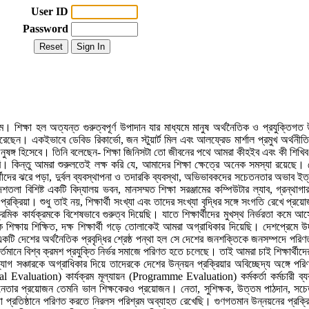
User ID
Password
তম। শিক্ষা হল অত্যন্ত গুরুত্বপূর্ণ উপাদান যার মাধ্যমে মানুষ অর্থনৈতিক ও প্রযুক্তিগ
রেছেন। একইভাবে ডেবিড রিকার্ভো, জন স্টুয়ার্ট মিল এবং আলফ্রেড মার্শাল প্রমুখ অর্থনীতিব
অনুষঙ্গ হিসেবে। তিনি বলেছেন- শিক্ষা জিনিসটা তো জীবনের পথে আমরা কীহইব এবং কী শিখ
রি। কিন্তু আমরা শুরুলতেই লক্ষ করি যে, আমাদের শিক্ষা ক্ষেত্রে অনেক সমস্যা রয়েছে। যেম
্ষার্থীদের ঝরে পড়া, দুর্বল ব্যবস্থাপনা ও তদারকি ব্যবস্থা, অভিভাবকদের সচেতনতার অভাব 
শতলা বিশিষ্ট একটি বিদ্যালয় ভবন, মানসম্মত শিক্ষা সরঞ্জামের কম্পিউটার ল্যাব, গ্রন্থাগ
্রক্রিয়া। শুধু তাই নয়, শিক্ষার্থী সংখ্যা এবং তাদের সংখ্যা বৃদ্ধির সঙ্গে সংগতি রেখে প্রয়
ক কার্যক্রমকে বিশেষভাবে গুরুত্ব দিয়েছি। যাতে শিক্ষার্থীদের মুখস্থ নির্ভরতা কমে আস
 শিক্ষায় শিক্ষিত, দক্ষ শিক্ষার্থী গড়ে তোলাকেই আমরা অগ্রাধিকার দিয়েছি। দেশপ্রেমে উ
কটি দেশের অর্থনৈতিক প্রবৃদ্ধির শ্রেষ্ঠ পন্থা হল সে দেশের জনশক্তিকে জনসম্পদে পরিণত
র্তমানে বিশ্ব ক্রমশ প্রযুক্তি নির্ভর সমাজে পরিণত হতে চলেছে। তাই আমরা চাই শিক্ষার্থীদ
্যোগ সঞ্চারকে অগ্রাধিকার দিয়ে তাদেরকে দেশের উন্নয়ন প্রক্রিয়ার অবিচ্ছেদ্য অঙ্গে পরিণত
utional Evaluation) কার্যক্রম মূল্যায়ন (Programme Evaluation) কর্মকর্তা কর্মচার
 যেমনি নেতার প্রয়োজন তেমনি ভাল শিক্ষকেরও প্রয়োজন। নেতা, সুশিক্ষক, উত্তম পাঠদান,
ক্ষা প্রতিষ্ঠানে পরিণত করতে নিরলস পরিশ্রম অব্যাহত রেখেছি। গুণগতমান উন্নয়নের প্রক্র