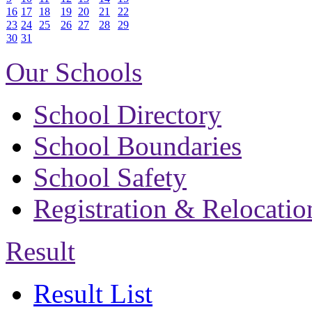
16
17
18
19
20
21
22
23
24
25
26
27
28
29
30
31
Our Schools
School Directory
School Boundaries
School Safety
Registration & Relocatio
Result
Result List