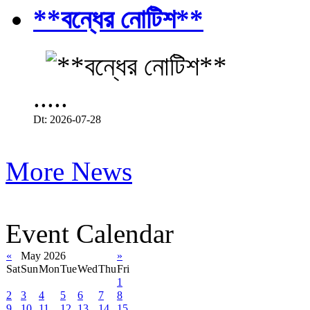
**বন্ধের নোটিশ**
.....
Dt: 2026-07-28
More News
Event Calendar
«
May 2026
»
Sat
Sun
Mon
Tue
Wed
Thu
Fri
1
2
3
4
5
6
7
8
9
10
11
12
13
14
15