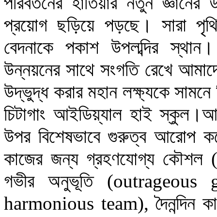
পরিবর্তনের হাতিয়ার নতুন জ্ঞান
প্রয়োগ ছড়িয়ে পড়ছে। সারা পৃ
বেদনাকে পকাশ উপলব্দির স্থান। 
উন্নয়নের সাথে সংগতি রেখে আমাদ
উদ্ভুদ্ধ করার মহান লক্ষ্যকে সামন
চিটাগাং আইডিয়্যাল হাই স্কুল।আম
উপর বিশেষভাবে গুরুত্ব আরোপ করে
কাজের জন্য গ্রহণযোগ্য কৌশল (s
গভীর অনুভূতি (outrageous g
harmonious team), দৈনন্দিন কাজ 