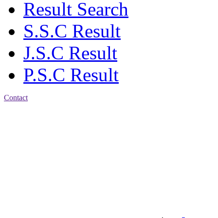
Result Search
S.S.C Result
J.S.C Result
P.S.C Result
Contact
Patiya:
Harinkhain,
Budpura, patiya,
Chattogram.
Mobile:
+8801309104749
Jamalkhan:
24/A,
Jamalkhan Road,
Jamalkhan, Chattogram
Mobile:
+8801309104749